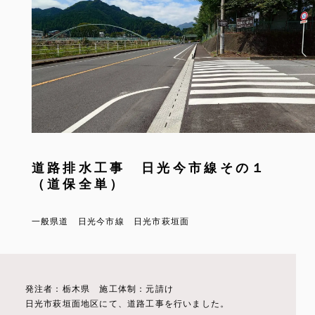
道路排水工事 日光今市線その１
（道保全単）
一般県道 日光今市線 日光市萩垣面
発注者：栃木県 施工体制：元請け
日光市萩垣面地区にて、道路工事を行いました。