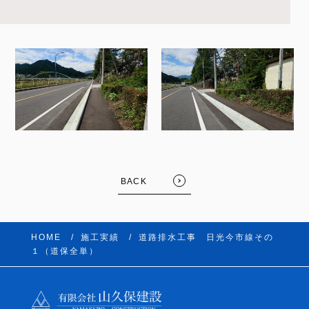
BACK
HOME
施工実績
道路排水工事 日光今市線その
１（道保全単）